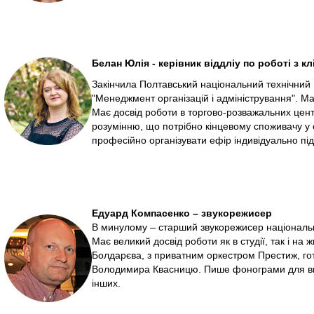
Белан Юлія - керівник віддліу по роботі з к
Закінчила Полтавський національний технічний 
"Менеджмент організацій і адміністрування". Ма
Має досвід роботи в торгово-розважальних цен
розумінню, що потрібно кінцевому споживачу у 
професійно організувати ефір індивідуально під
Едуард Компасенко – звукорежисер
В минулому – старший звукорежисер національ
Має великий досвід роботи як в студії, так і н
Болдарєва, з приватним оркестром Престиж, го
Володимира Квасницю. Пише фонограми для вик
інших.