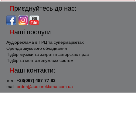
Приєднуйтесь до нас:
Наші послуги:
Аудіореклама в ТРЦ та супермаркетах
Оренда звукового обладнання
Підбір музики та закриття авторских прав
Підбір та монтаж звукових систем
Наші контакти:
тел.:
+38(067) 487-77-83
mail:
order@audioreklama.com.ua