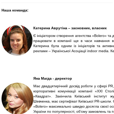
Наша команда:
Катерина Аврутіна – засновник, власник
Є ініціатором створення агентства «Bolero» та
працювати в компанії ще в часи навчання в 
Катерина була одним із ініціаторів та актив
реклами – Української Асоціації indoor media. К
Яна Магда - директор
Має двадцятирічний досвід роботи у сфері PR,
корпоративні комунікації компанії «ХХІ Сто
«Квадрат». Закінчила Київський інститут ж
Шевченка, має сертифікат Київської PR-школи. 
«Bolero» максимально швидко досягла своєї ос
України по популярності, об’єму замовлень та 